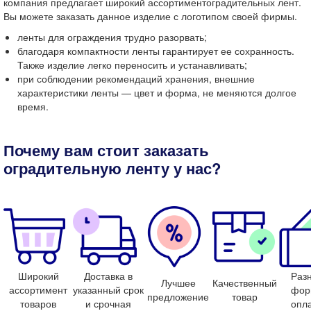
компания предлагает
широкий ассортимент
оградительных лент
.
Вы можете заказать данное изделие с логотипом своей фирмы.
ленты для ограждения
трудно разорвать;
благодаря компактности ленты гарантирует ее сохранность.
Также изделие легко переносить и устанавливать;
при соблюдении рекомендаций хранения, внешние
характеристики ленты — цвет и форма, не меняются долгое
время.
Почему вам стоит заказать
оградительную ленту
у нас?
Широкий
Доставка в
Раз
Лучшее
Качественный
ассортимент
указанный срок
фор
предложение
товар
товаров
и срочная
опл