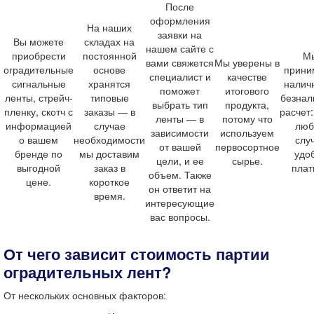
После
оформления
На наших
заявки на
Вы можете
складах на
нашем сайте с
приобрести
постоянной
М
вами свяжется
Мы уверены в
оградительные
основе
прини
специалист и
качестве
сигнальные
хранятся
налич
поможет
итогового
ленты
, стрейч-
типовые
безнал
выбрать тип
продукта,
пленку, скотч с
заказы — в
расчет:
ленты — в
потому что
информацией
случае
люб
зависимости
используем
о вашем
необходимости
слу
от вашей
первосортное
бренде по
мы доставим
удо
цели, и ее
сырье.
выгодной
заказ в
плат
объем. Также
цене
.
короткое
он ответит на
время.
интересующие
вас вопросы.
От чего зависит стоимость партии
оградительных лент?
От нескольких основных факторов: